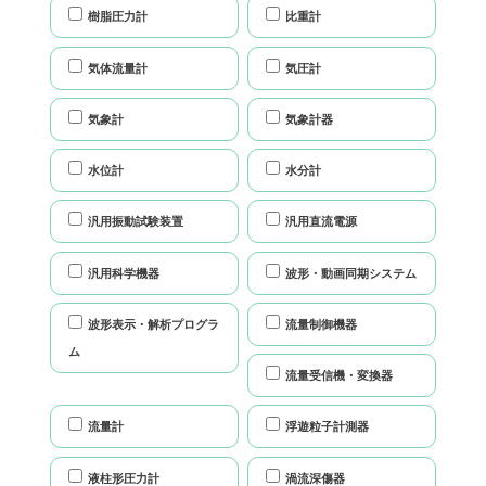
樹脂圧力計
比重計
気体流量計
気圧計
気象計
気象計器
水位計
水分計
汎用振動試験装置
汎用直流電源
汎用科学機器
波形・動画同期システム
波形表示・解析プログラ
流量制御機器
ム
流量受信機・変換器
流量計
浮遊粒子計測器
液柱形圧力計
渦流深傷器