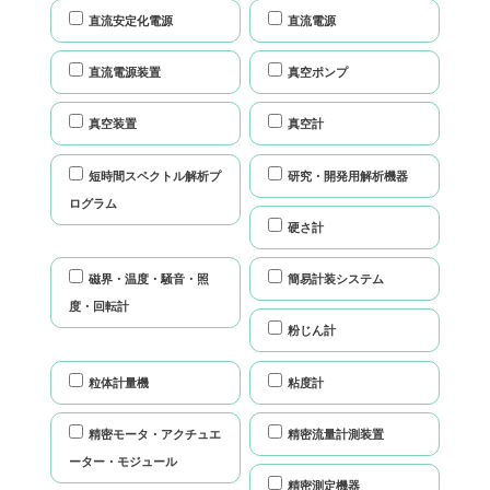
直流安定化電源
直流電源
直流電源装置
真空ポンプ
真空装置
真空計
短時間スペクトル解析プ
研究・開発用解析機器
ログラム
硬さ計
磁界・温度・騒音・照
簡易計装システム
度・回転計
粉じん計
粒体計量機
粘度計
精密モータ・アクチュエ
精密流量計測装置
ーター・モジュール
精密測定機器