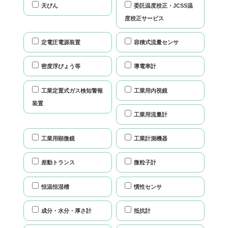
天びん
委託温度校正・JCSS温
度校正サービス
定電圧電源装置
容積式流量センサ
密度浮びょう等
導電率計
工業定置式ガス検知警報
工業用内視鏡
装置
工業用流量計
工業用顕微鏡
工業計測機器
差動トランス
微粒子計
恒温恒湿槽
慣性センサ
成分・水分・厚さ計
抵抗計