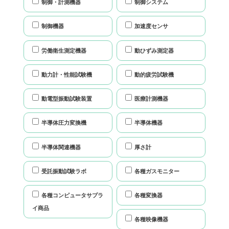
制御・計測機器
制御システム
制御機器
加速度センサ
労働衛生測定機器
動ひずみ測定器
動力計・性能試験機
動的疲労試験機
動電型振動試験装置
医療計測機器
半導体圧力変換機
半導体機器
半導体関連機器
厚さ計
受託振動試験ラボ
各種ガスモニター
各種コンピュータサプラ
各種変換器
イ商品
各種映像機器