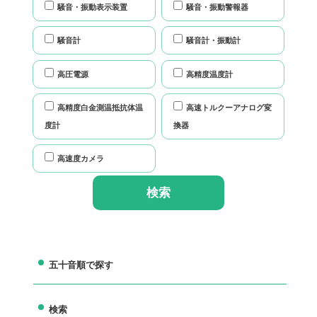
騒音・振動表示装置
騒音・振動警報器
騒音計
騒音計・振動計
高圧電源
高精度温度計
高精度白金測温抵抗体温
高速トルクーアナログ変
度計
換器
高速度カメラ
五十音順で探す
検索