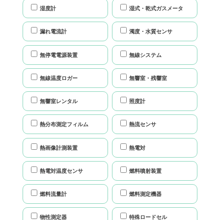
湿度計
湿式・乾式ガスメータ
漏れ電流計
濁度・水質センサ
無停電電源装置
無線システム
無線温度ロガー
無響室・残響室
無響室レンタル
照度計
熱分布測定フィルム
熱流センサ
熱画像計測装置
熱電対
熱電対温度センサ
燃料噴射装置
燃料流量計
燃料測定機器
物性測定器
特殊ロードセル