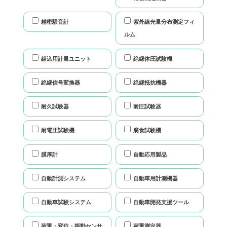
精密騒音計
紫外線光量分布測定フィ
ルム
組込用計量ユニット
絶縁体圧試験機
絶縁信号変換器
絶縁抵抗機器
耐久試験器
耐圧試験器
耐電圧試験機
腐食試験機
膜厚計
自動応用製品
自動計測システム
自動車用計測機器
自動車試験システム
自動車開発支援ツール
荷重・変位・振動センサ
荷重測定器