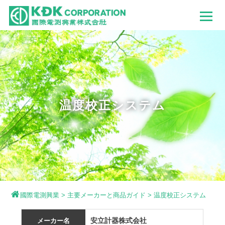
温度校正システム
國際電測興業
>
主要メーカーと商品ガイド
>
温度校正システム
安立計器株式会社