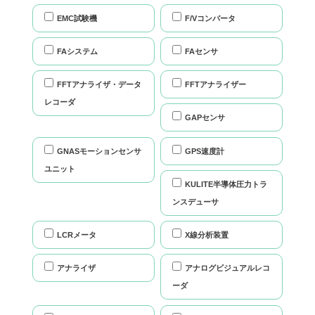
EMC試験機
F/Vコンバータ
FAシステム
FAセンサ
FFTアナライザ・データ
FFTアナライザー
レコーダ
GAPセンサ
GNASモーションセンサ
GPS速度計
ユニット
KULITE半導体圧力トラ
ンスデューサ
LCRメータ
X線分析装置
アナライザ
アナログビジュアルレコ
ーダ