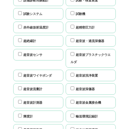
設備診断用振動計
試験・検査装置
試験システム
試験機
赤外線放射温度計
超精密圧力計
超絶縁計
超音波・過流深傷器
超音波センサ
超音波プラスチックウエ
ルダ
超音波ワイヤボンダ
超音波洗浄装置
超音波流量計
超音波深傷器
超音波計測器
超音波金属接合機
輝度計
輸送環境記録計