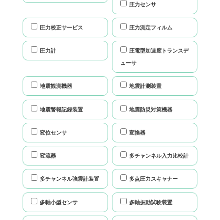
圧力センサ
圧力校正サービス
圧力測定フィルム
圧力計
圧電型加速度トランスデ
ューサ
地震観測機器
地震計測装置
地震警報記録装置
地震防災対策機器
変位センサ
変換器
変流器
多チャンネル入力比較計
多チャンネル強震計装置
多点圧力スキャナー
多軸小型センサ
多軸振動試験装置