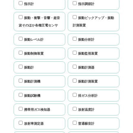
指示計
指示調節計
振動・衝撃・音響・超音
振動ピックアップ・振動
波そのほか各種圧電センサ
計測装置
振動レベル計
振動分析計
振動制御装置
振動監視装置
振動計
振動計測器
振動計測機
振動計測装置
振動試験機
排ガス分析計
携帯用ガス検知器
放射温度計
放射率測定器
普通騒音計