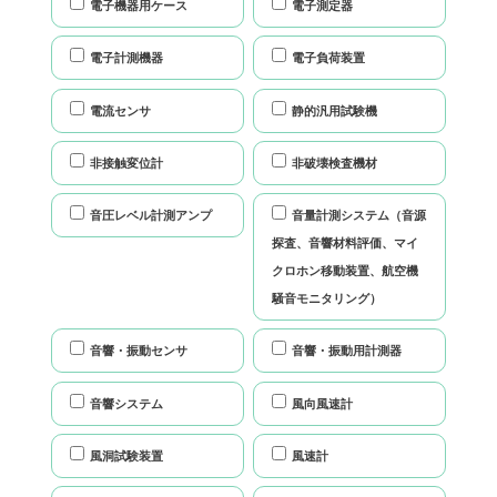
電子機器用ケース
電子測定器
電子計測機器
電子負荷装置
電流センサ
静的汎用試験機
非接触変位計
非破壊検査機材
音圧レベル計測アンプ
音量計測システム（音源
探査、音響材料評価、マイ
クロホン移動装置、航空機
騒音モニタリング）
音響・振動センサ
音響・振動用計測器
音響システム
風向風速計
風洞試験装置
風速計