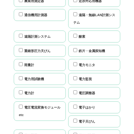
農業用測定器
近赤外応用機器
通信機用計測器
遠隔・無線LAN計測シス
テム
遠隔計測システム
酸素
重錘形圧力天びん
鉄片・金属探知機
雨量計
電力モニタ
電力用試験機
電力監視
電力計
電圧調整器
電圧電流変換モジュール
電子はかり
etc
電子天びん