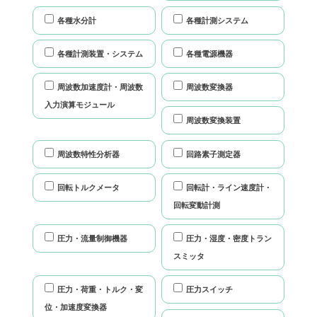
各種水分計
各種計測システム
各種計測装置・システム
各種電源機器
周波数加速度計・周波数
周波数変換器
入力演算モジュール
周波数変換装置
周波数特性分析器
回路素子測定器
回転トルクメータ
回転計・ライン速度計・
回転変動計測
圧力・流量制御機器
圧力・湿度・密度トラン
スミッタ
圧力・荷重・トルク・変
圧力スイッチ
位・加速度変換器