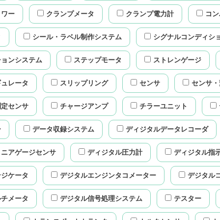
タワー
クランプメータ
クランプ電力計
コン
タ
シール・ラベル制作システム
シグナルコンディシ
ションシステム
ステップモータ
ストレンゲージ
ギュレータ
スリップリング
センサ
センサ・
測定センサ
チャージアンプ
チラーユニット
ー
データ収録システム
ディジタルデータレコーダ
リニアゲージセンサ
ディジタル圧力計
ディジタル指
ンジケータ
デジタルエンジンタコメーター
デジタル
ルチメータ
デジタル信号処理システム
テスター