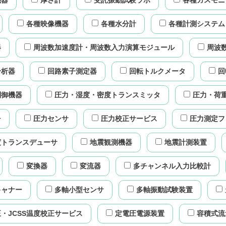
機器
厚さ計
受託振動試験ラボ
各種ガスモニ
各種映像機器
各種水分計
各種計測システム
器
周波数加速度計・周波数入力演算モジュール
周波
分析器
回路素子測定器
回転トルクメータ
回
制御機器
圧力・湿度・密度トランスミッタ
圧力・荷
チ
圧力センサ
圧力校正サービス
圧力測定フ
度トランスデューサ
地震観測機器
地震計測装置
変換器
変流器
多チャンネル入力比較計
キャナー
多軸小型センサ
多軸振動試験装置
・JCSS温度校正サービス
定電圧電源装置
容積式流