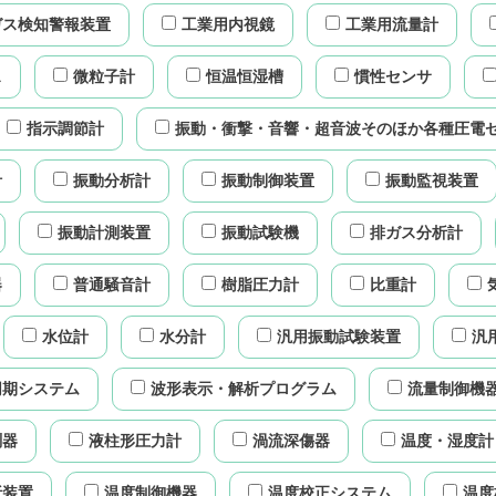
ガス検知警報装置
工業用内視鏡
工業用流量計
ス
微粒子計
恒温恒湿槽
慣性センサ
指示調節計
振動・衝撃・音響・超音波そのほか各種圧電
計
振動分析計
振動制御装置
振動監視装置
振動計測装置
振動試験機
排ガス分析計
器
普通騒音計
樹脂圧力計
比重計
水位計
水分計
汎用振動試験装置
汎
同期システム
波形表示・解析プログラム
流量制御機
測器
液柱形圧力計
渦流深傷器
温度・湿度計
析装置
温度制御機器
温度校正システム
温度