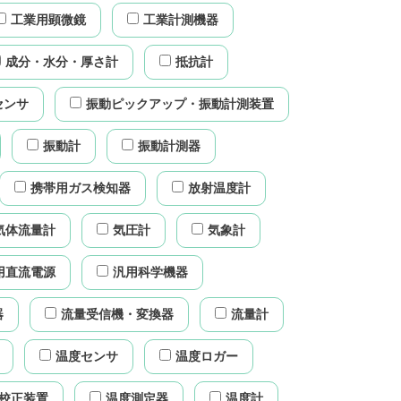
工業用顕微鏡
工業計測機器
成分・水分・厚さ計
抵抗計
センサ
振動ピックアップ・振動計測装置
振動計
振動計測器
携帯用ガス検知器
放射温度計
気体流量計
気圧計
気象計
用直流電源
汎用科学機器
器
流量受信機・変換器
流量計
温度センサ
温度ロガー
校正装置
温度測定器
温度計