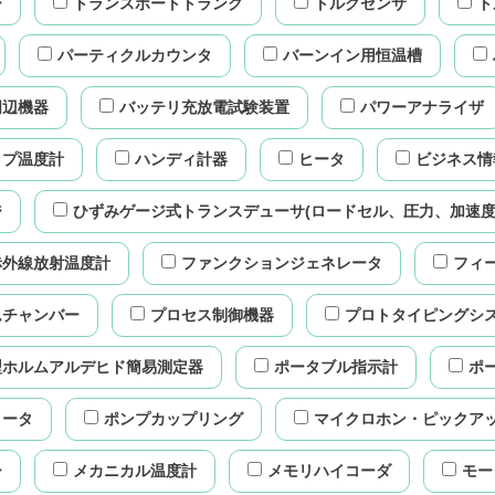
ー
トランスポートトランク
トルクセンサ
ト
パーティクルカウンタ
バーンイン用恒温槽
周辺機器
バッテリ充放電試験装置
パワーアナライザ
イプ温度計
ハンディ計器
ヒータ
ビジネス情
ジ
ひずみゲージ式トランスデューサ(ロードセル、圧力、加速度
赤外線放射温度計
ファンクションジェネレータ
フィ
ムチャンバー
プロセス制御機器
プロトタイピングシ
型ホルムアルデヒド簡易測定器
ポータブル指示計
ポ
メータ
ポンプカップリング
マイクロホン・ピックア
ー
メカニカル温度計
メモリハイコーダ
モー