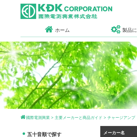
ホーム
製品
國際電測興業
>
主要メーカーと商品ガイド
>
チャージアンプ
メーカー名
五十音順で探す