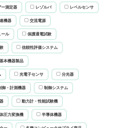
ザー測定器
レゾルバ
レベルセンサ
連機器
交流電源
ュール
保護通電試験
験
信頼性評価システム
基本機器製品
ム
光電子センサ
分光器
制御・計測機器
制御システム
器
動力計・性能試験機
体圧力変換機
半導体機器