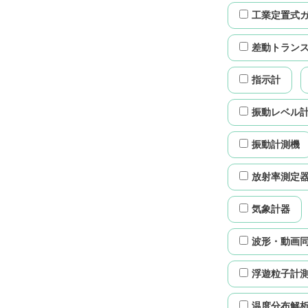
工業定置式
差動トラン
指示計
振動レベル
振動計測機
放射率測定
気象計器
波形・動画
浮遊粒子計
温度分布解