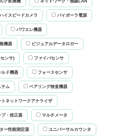
ルク変換機
ネットワーク・無線LAN
ハイスピードカメラ
バイポーラ電源
パワエレ機器
報機器
ビジュアルデータロガー
センサ)
ファイバセンサ
ールド機器
フォースセンサ
ステム
ベアリング検査機器
ートネットワークアナライザ
ップ・校正器
マルチメータ
ター性能測定器
ユニバーサルカウンタ