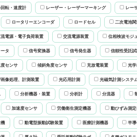
ル回転・速度計
レーザー・レーザーマーキング
レー
ロータリーエンコーダ
ロードセル
二次電池関
直流電源・電子負荷装置
交流電源装置
位相検波モジ
レータ
信号変換器
信号発生器
信頼性受託試
速度センサ
傾斜角度センサ
充放電装置
光学
び画像処理、計測装置
光応用計測
光磁気計測システ
ム
分析機器・装置
分析計
分流器
加速度センサ
労働衛生測定機器
動ひずみ測定
験機
動電型振動試験装置
医療計測機器
半導