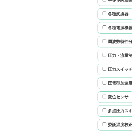
半導体関連
各種変換器
各種電源機
周波数特性
圧力・流量
圧力スイッ
圧電型加速
変位センサ
多点圧力ス
委託温度校正