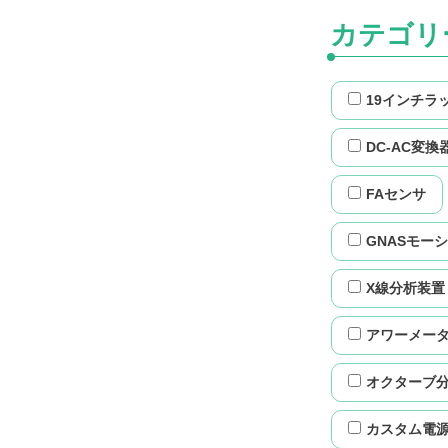
カテゴリ
19インチラ
DC-AC変換
FAセンサ
GNASモー
X線分析装置
アワーメー
オクターブ
カスタム電