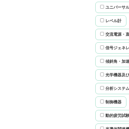
ユニバーサ
レベル計
交流電源・
信号ジェネ
傾斜角・加
光学機器及
分析システ
制御機器
動的疲労試