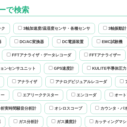
ーで検索
ック
3軸加速度/温湿度センサ・各種センサ
3軸振動計
器
DC/AC変換器
DC電源装置
EMC試験機
FFTアナライザ・データレコーダ
FFTアナライザー
ションセンサユニット
GPS速度計
KULITE半導体圧
アナライザ
アナログビジュアルレコーダ
ター
エアリークテスター
エンコーダ
オート
分析実時間騒音分析計
オシロスコープ
カウンタ・パ
源
ガス分析計
ガス濃度計
カッティングマシ