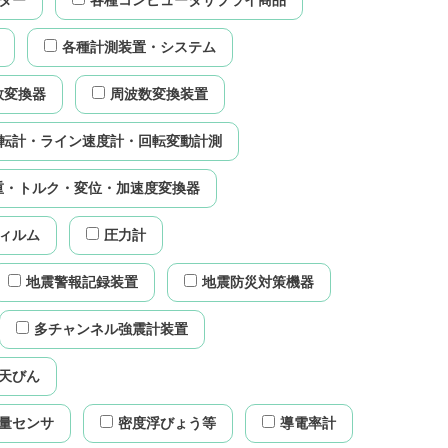
ター
各種コンピュータサプライ商品
各種計測装置・システム
数変換器
周波数変換装置
転計・ライン速度計・回転変動計測
重・トルク・変位・加速度変換器
ィルム
圧力計
地震警報記録装置
地震防災対策機器
多チャンネル強震計装置
天びん
量センサ
密度浮びょう等
導電率計